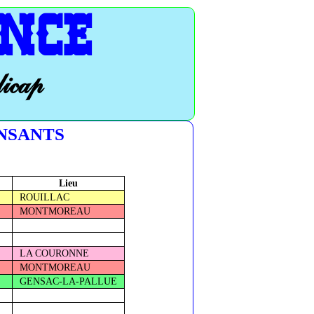
NCE
dicap
ANSANTS
Lieu
ROUILLAC
MONTMOREAU
LA COURONNE
MONTMOREAU
GENSAC-LA-PALLUE