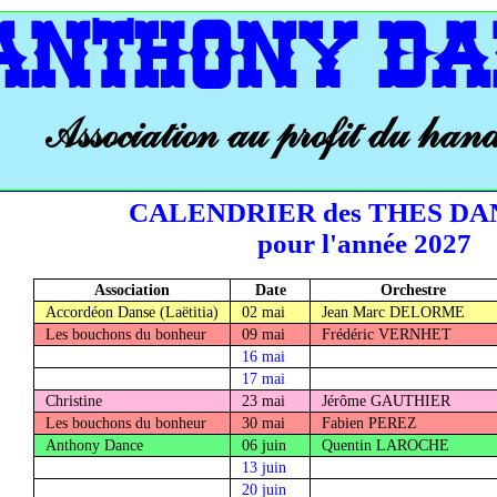
ANTHONY DA
Association au profit du han
CALENDRIER des THES D
pour l'année 2027
Association
Date
Orchestre
Accordéon Danse (Laëtitia)
02 mai
Jean Marc DELORME
Les bouchons du bonheur
09 mai
Frédéric VERNHET
16 mai
17 mai
Christine
23 mai
Jérôme GAUTHIER
Les bouchons du bonheur
30 mai
Fabien PEREZ
Anthony Dance
06 juin
Quentin LAROCHE
13 juin
20 juin