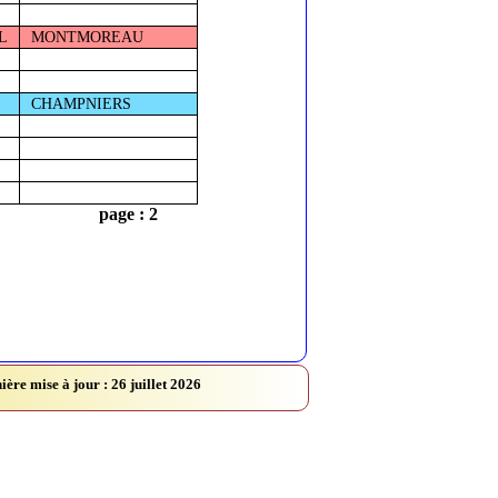
L
MONTMOREAU
CHAMPNIERS
page : 2
ière mise à jour : 26 juillet 2026