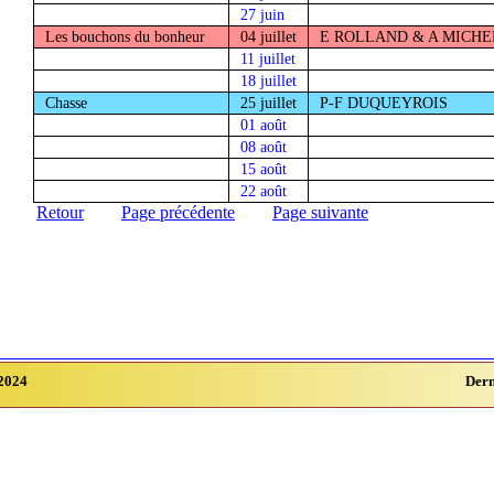
27 juin
Les bouchons du bonheur
04 juillet
E ROLLAND & A MICHE
11 juillet
18 juillet
Chasse
25 juillet
P-F DUQUEYROIS
01 août
08 août
15 août
22 août
Retour
Page précédente
Page suivante
2024
Dern