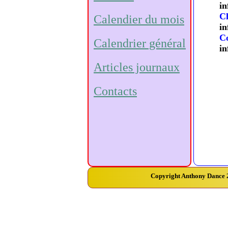
in
Ch
Calendier du mois
in
C
Calendrier général
in
Articles journaux
Contacts
Copyright Anthony Dance 