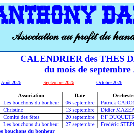
ANTHONY DA
Association au profit du han
CALENDRIER des THES 
du mois de septembre
Août 2026
Septembre 2026
Octobre 2026
Association
Date
Orchestr
Les bouchons du bonheur
06 septembre
Patrick CARO
Christine
13 septembre
Didier MAZE
Comité des fêtes
20 septembre
P.F DUQUET
Les bouchons du bonheur
27 septembre
Frédéric STE
es bouchons du bonheur