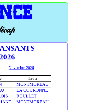
NCE
dicap
DANSANTS
 2026
Novembre 2026
e
Lieu
N
MONTMOREAU
AU
LA COURONNE
ROIS
ROULLET
PHANT
MONTMOREAU