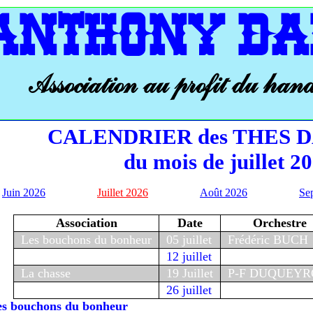
ANTHONY DA
Association au profit du han
CALENDRIER des THES 
du mois de juillet 2
Juin 2026
Juillet 2026
Août 2026
Se
Association
Date
Orchestre
Les bouchons du bonheur
05 juillet
Frédéric BUCH
12 juillet
La chasse
19 Juillet
P-F DUQUEYR
26 juillet
es bouchons du bonheur