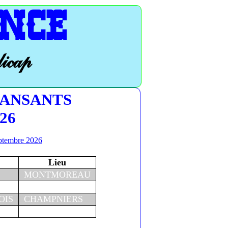
NCE
dicap
DANSANTS
026
ptembre 2026
Lieu
MONTMOREAU
OIS
CHAMPNIERS